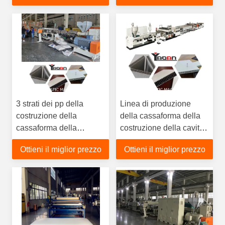
industriali
3 strati dei pp della
Linea di produzione
costruzione della
della cassaforma della
cassaforma della
costruzione della cavità
costruzione del modello
dei pp per materiale da
Ottieni il miglior prezzo
Ottieni il miglior prezzo
della linea di produzione
costruzione, macchina
vuota di plastica
della cassaforma della
costruzione della cavità
dei pp