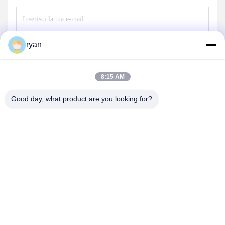
ryan
Invia
8:15 AM
Good day, what product are you looking for?
YAOAN PLASTIC MACHINERY CO.,LTD
ryan@an-fu.net
86-138-25752088
10#, zona 1, complesso industriale di Fumin, città di Dalang,
città di Dongguan, provincia del Guangdong, Cina