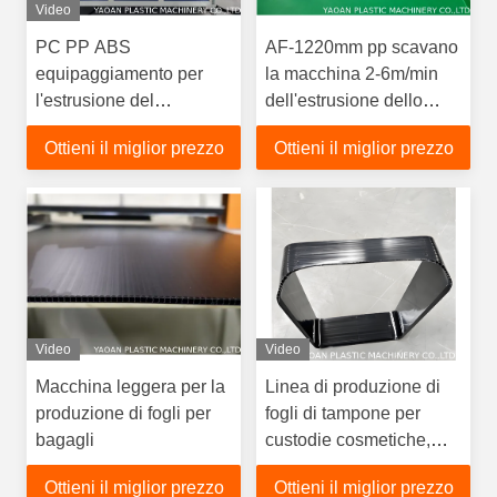
Video
PC PP ABS
AF-1220mm pp scavano
equipaggiamento per
la macchina 2-6m/min
l'estrusione del
dell'estrusione dello
rivestimento della
strato di profilo
Ottieni il miglior prezzo
Ottieni il miglior prezzo
custodia a prova di urti,
macchina per la
produzione di fogli di
supporto per sacchetti
da viaggio
Video
Video
Macchina leggera per la
Linea di produzione di
produzione di fogli per
fogli di tampone per
bagagli
custodie cosmetiche,
macchina per il pannello
Ottieni il miglior prezzo
Ottieni il miglior prezzo
interno per custodie