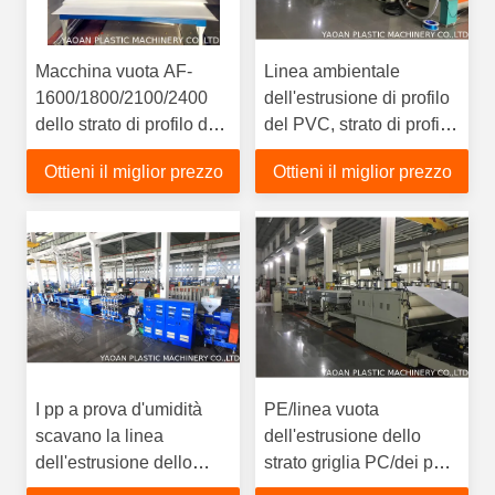
Macchina vuota AF-
Linea ambientale
1600/1800/2100/2400
dell'estrusione di profilo
dello strato di profilo del
del PVC, strato di profilo
PE pp del PC
che fa macchina
Ottieni il miglior prezzo
Ottieni il miglior prezzo
I pp a prova d'umidità
PE/linea vuota
scavano la linea
dell'estrusione dello
dell'estrusione dello
strato griglia PC/dei pp
strato per la cassa da
che fa colore a macchina