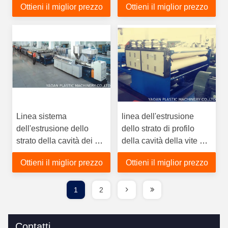
Ottieni il miglior prezzo
Ottieni il miglior prezzo
imballaggio/del
della macchina di Grey
contenitore
Linea sistema
linea dell'estrusione
dell'estrusione dello
dello strato di profilo
strato della cavità dei pp
della cavità della vite di
diplomata CE del
120mm per i bordi di
Ottieni il miglior prezzo
Ottieni il miglior prezzo
controllo della
pubblicità
temperatura dello SpA
1
2
Contatti