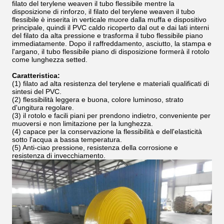
filato del terylene weaven il tubo flessibile mentre la
disposizione di rinforzo, il filato del terylene weaven il tubo
flessibile è inserita in verticale muore dalla muffa e dispositivo
principale, quindi il PVC caldo ricoperto dal out e dai lati interni
del filato da alta pressione e trasforma il tubo flessibile piano
immediatamente. Dopo il raffreddamento, asciutto, la stampa e
l'argano, il tubo flessibile piano di disposizione formerà il rotolo
come lunghezza setted.
Caratteristica:
(1) filato ad alta resistenza del terylene e materiali qualificati di
sintesi del PVC.
(2) flessibilità leggera e buona, colore luminoso, strato
d'ungitura regolare.
(3) il rotolo e facili piani per prendono indietro, conveniente per
muoversi e non limitazione per la lunghezza.
(4) capace per la conservazione la flessibilità e dell'elasticità
sotto l'acqua a bassa temperatura.
(5) Anti-ciao pressione, resistenza della corrosione e
resistenza di invecchiamento.