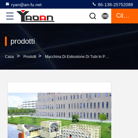
ryan@an-fu.net
86-138-25752088
Citazione
prodotti
>
>
>
Casa.
Prodotti
Macchina Di Estrusione Di Tubi In Plastica
Linea D