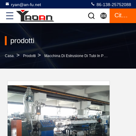
ryan@an-fu.net
86-138-25752088
Citazione
prodotti
>
>
>
Casa.
Prodotti
Macchina Di Estrusione Di Tubi In Plastica
Macchin