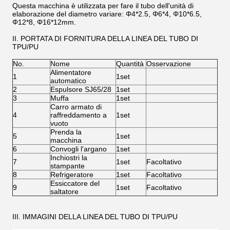
Questa macchina è utilizzata per fare il tubo dell'unità di
elaborazione del diametro variare: Φ4*2.5, Φ6*4, Φ10*6.5,
Φ12*8, Φ16*12mm.
II. PORTATA DI FORNITURA DELLA LINEA DEL TUBO DI
TPU/PU
No.
Nome
Quantità
Osservazione
Alimentatore
1
1set
automatico
2
Espulsore SJ65/28
1set
3
Muffa
1set
Carro armato di
4
raffreddamento a
1set
vuoto
Prenda la
5
1set
macchina
6
Convogli l'argano
1set
Inchiostri la
7
1set
Facoltativo
stampante
8
Refrigeratore
1set
Facoltativo
Essiccatore del
9
1set
Facoltativo
saltatore
III. IMMAGINI DELLA LINEA DEL TUBO DI TPU/PU