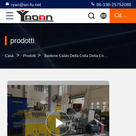
ryan@an-fu.net
86-138-25752088
Citazione
prodotti
>
>
Casa.
Prodotti
Bastone Caldo Della Colla Della Colata Che Fa Macchina