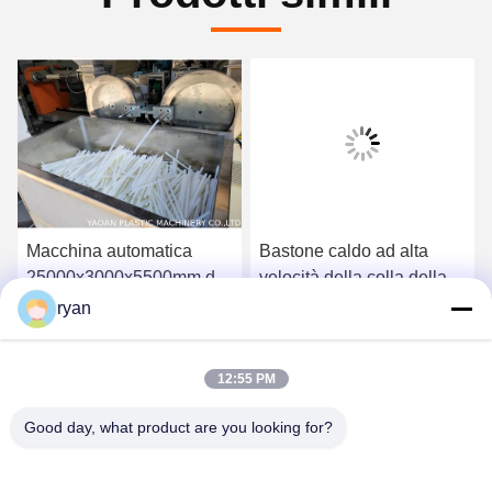
Macchina automatica
Bastone caldo ad alta
25000x3000x5500mm del
velocità della colla della
bastone della colla del
colata 20000kg che fa
ryan
silicone 2 reattori
macchina 100-300mm
Ottieni il miglior prezzo
Ottieni il miglior prezzo
12:55 PM
Good day, what product are you looking for?