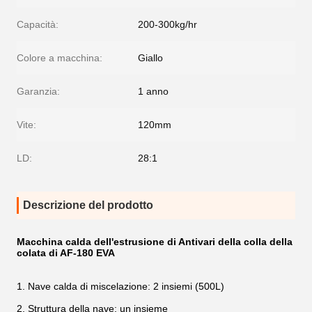
Capacità:
200-300kg/hr
Colore a macchina:
Giallo
Garanzia:
1 anno
Vite:
120mm
LD:
28:1
Descrizione del prodotto
Macchina calda dell'estrusione di Antivari della colla della
colata di AF-180 EVA
1.
Nave calda di miscelazione: 2 insiemi (500L)
2.
Struttura della nave: un insieme