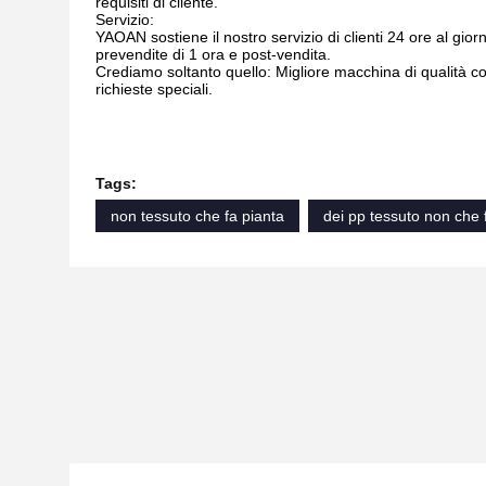
requisiti di cliente.
Servizio:
YAOAN sostiene il nostro servizio di clienti 24 ore al giorn
prevendite di 1 ora e post-vendita.
Crediamo soltanto quello: Migliore macchina di qualità con
richieste speciali.
Tags:
non tessuto che fa pianta
dei pp tessuto non che