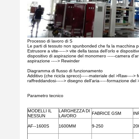
Processo di lavoro di S
Le parti di tessuto non spunbonded che fa la macchina pe
Estrusore a vite-----> vite della tassa dell'orlo e dispositi
dispositivo di aspirazione del monomero -----camera d'ar
aspirazione ----> Rewinder
Diagramma di flusso di funzionamento
Additivo (che ricicla spreco)-----materiale del >Raw----> 
raffreddandosi-----> disegno dell'aria-----formazione del 
Parametro tecnico
MODELLI IL
LARGHEZZA DI
FABRICE GSM
IN
NESSUN
LAVORO
AF--1600S
1600MM
9-250
20