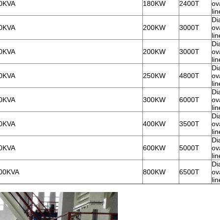
0KVA
180KW
2400T
ov
li
Di
0KVA
200KW
3000T
ov
li
Di
0KVA
200KW
3000T
ov
li
Di
0KVA
250KW
4800T
ov
li
Di
0KVA
300KW
6000T
ov
li
Di
0KVA
400KW
3500T
ov
li
Di
0KVA
600KW
5000T
ov
li
Di
00KVA
800KW
6500T
ov
li