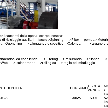
r i sacchetti della spesa, scarpe insacca:
vo di riciclaggio ausiliari----fascio >Spinning----->Filter----pompa >Meteri
ia >Quenching----> allungando dispositivo-->Calendar------> argano e 
fondendosi ed espellendo----->Filtering----> misurando----> filando ---->
>Web ----> calandrando---->rolling su----> taglio ed imballaggio
USCITA
M
PUT DI POTERE
CONSUMO
ANNUALE
G
Di
0KVA
130KW
1500T
ov
li
Di