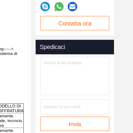
Contatta ora
Spedicaci
ng----->
sistema di
ODELLO DI
OFFRATURA
amante,
ale, incrocio,
Invia
nea
amante,