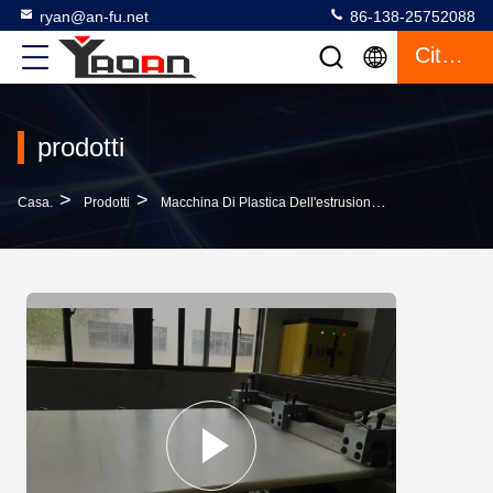
ryan@an-fu.net
86-138-25752088
Citazione
prodotti
>
>
>
Casa.
Prodotti
Macchina Di Plastica Dell'estrusione Dello Strato
E