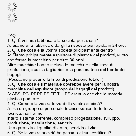
FAQ
1.
Q: È voi una fabbrica o la società per azioni?
A: Siamo una fabbrica e dargli la risposta più rapida in 24 ore.
2.
Q: Che cosa è la vostra società pricipalmente dentro?
A: Siamo pricipalmente espulsore di plastica dei prodotti, vuoto
che forma la macchina per oltre 30 anni.
Altre macchine hanno incluso le macchine nella linea di
produzione, quali la tagliatrice e la punzonatrice del bordo dei
bagagli.
(Possiamo produrre la linea di produzione totale. )
3.
Q: Che cosa è il materiale dovrebbe avere per la nostra
macchina dell'espulsore (scopo dei bagagli dei prodotti)
A: ABS. PC. PP.PE.PS.PE T.HIPS granula ecc che la materia
plastica può fare.
4.
Q: Come è la vostra forza della vostra società?
A: Ha un gruppo di personale tecnico senior, forte forza
tecnica, noi hanno
intero sistema corrente, compreso progettazione, sviluppo,
produzione, installazione, servizio.
Una garanzia di qualità di anno, servizio di vita.
5.
Q: Se la vostra società ha passato alcuni certificati?