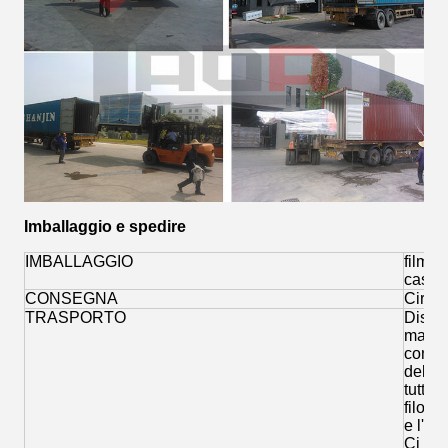
Imballaggio e spedire
IMBALLAGGIO
film p
caso +
CONSEGNA
Circa 
TRASPORTO
Dispo
macchi
con at
del co
tutto 
filo d
e l'es
Ci pr