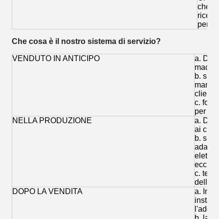
che i 
riceve
perfet
Che cosa è il nostro sistema di servizio?
VENDUTO IN ANTICIPO
a. Dett
macchi
b. sugg
mano ad
clienti;
c. forn
per rif
NELLA PRODUZIONE
a. Dise
ai clie
b. sugg
adatto 
elettric
ecc del
c. teng
dello s
DOPO LA VENDITA
a. Invi
install
l'adde
b. la f