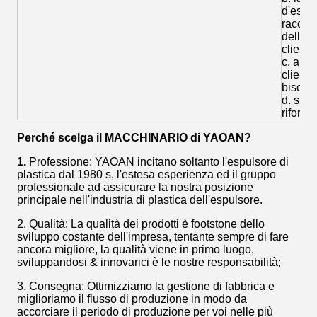
d'espul
raccoma
della m
clienti;
c. aiut
clienti
bisogn
d. supp
riforni
Perché scelga il MACCHINARIO di YAOAN?
1.
Professione: YAOAN incitano soltanto l'espulsore di
plastica dal 1980 s, l'estesa esperienza ed il gruppo
professionale ad assicurare la nostra posizione
principale nell'industria di plastica dell'espulsore.
2. Qualità: La qualità dei prodotti è footstone dello
sviluppo costante dell'impresa, tentante sempre di fare
ancora migliore, la qualità viene in primo luogo,
sviluppandosi & innovarici è le nostre responsabilità;
3. Consegna: Ottimizziamo la gestione di fabbrica e
miglioriamo il flusso di produzione in modo da
accorciare il periodo di produzione per voi nelle più