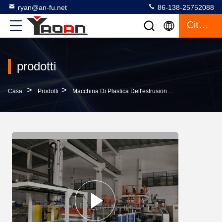
ryan@an-fu.net
86-138-25752088
Citazione
prodotti
>
>
>
Casa.
Prodotti
Macchina Di Plastica Dell'estrusione Dello Strato
M