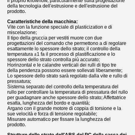
il proprio knowhow, particolarmente sulla progettazione
della tecnologia dell'estrusione e dell'estrusione del
prodotto.
Caratteristiche della macchina:
Vite con la funzione speciale di plasticization e di
miscelazione;
Il tipo della gruccia per vestiti muore con due
progettazioni del comando che permettono a di regolare
esattamente lo spessore dello strato; il controllo della
temperatura ±1 fa il processo di plastificazione e lo
spessore dello strato controlla più accurato;
Horinzontal e le calandre verticali dei rulli di tipo tre
della pendenza possono essere sollevati liberamente;
Lo spessore dello strato sarà regolato dalla vite e rullo di
pressatura;
Sistema separato del controllo della temperatura del
rullo per controllare la temperatura di pressatura del rullo
per guadagnare anche spessore dello strato; Affettatrice
esatta, lunghezza del bordo e quantità;
Argano con il grande motore di coppia di torsione e la
sue velocità e forza di tensione regolabile;
Misurare automatico per fissare la lunghezza del
prodotto.
Strutture dello strato dell'ABS del PC della cassa dei