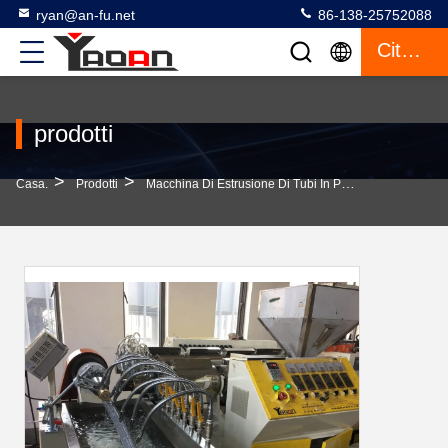
ryan@an-fu.net
86-138-25752088
Citazione
prodotti
>
>
>
Casa.
Prodotti
Macchina Di Estrusione Di Tubi In Plastica
PE A Sp