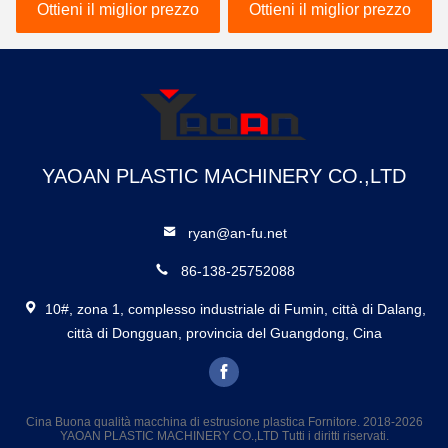
macchina, linea
trasparenti ad alta
Ottieni il miglior prezzo
Ottieni il miglior prezzo
dell'estrusione del tubo
efficienza PC
del PVC
YAOAN PLASTIC MACHINERY CO.,LTD
ryan@an-fu.net
86-138-25752088
10#, zona 1, complesso industriale di Fumin, città di Dalang,
città di Dongguan, provincia del Guangdong, Cina
Cina Buona qualità macchina di estrusione plastica Fornitore. 2018-2026
YAOAN PLASTIC MACHINERY CO.,LTD Tutti i diritti riservati.