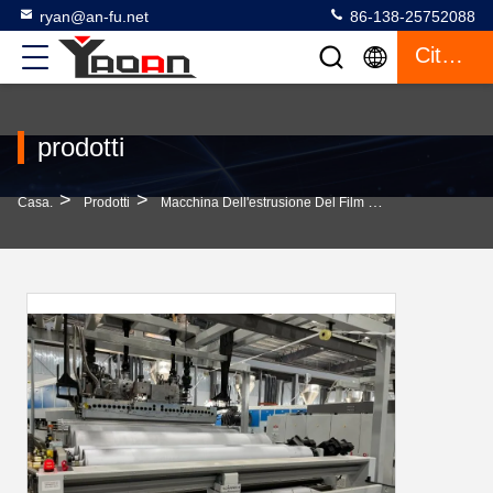
ryan@an-fu.net
86-138-25752088
Citazione
prodotti
>
>
>
Casa.
Prodotti
Macchina Dell'estrusione Del Film Della Colata
Si