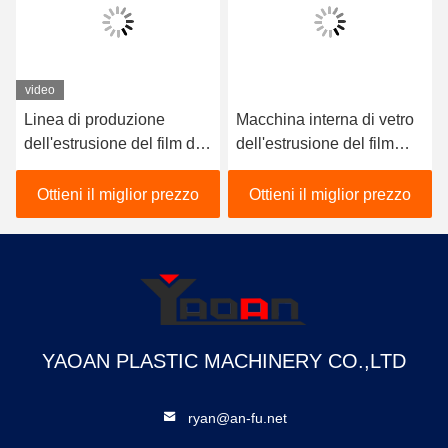
video
Linea di produzione
Macchina interna di vetro
dell'estrusione del film del
dell'estrusione del film
nastro di AF-1000mm pp
della colata di strato di
per l'imballaggio dei regali
PVB, linea di produzione
Ottieni il miglior prezzo
Ottieni il miglior prezzo
cinematografica di EVA
YAOAN PLASTIC MACHINERY CO.,LTD
ryan@an-fu.net