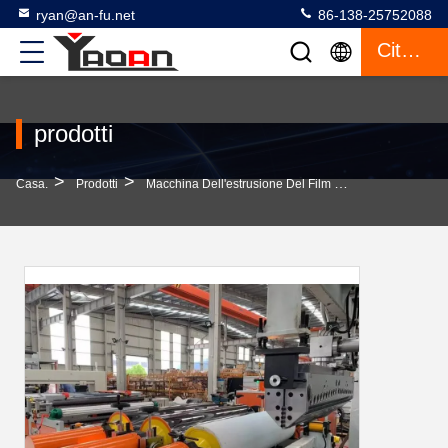
ryan@an-fu.net
86-138-25752088
Citazione
prodotti
>
>
>
Casa.
Prodotti
Macchina Dell'estrusione Del Film Della Colata
Ma