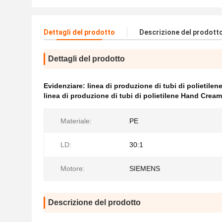
Dettagli del prodotto
Descrizione del prodott
Dettagli del prodotto
Evidenziare:
linea di produzione di tubi di polietile
linea di produzione di tubi di polietilene Hand Cream
Materiale:
PE
LD:
30:1
Motore:
SIEMENS
Descrizione del prodotto