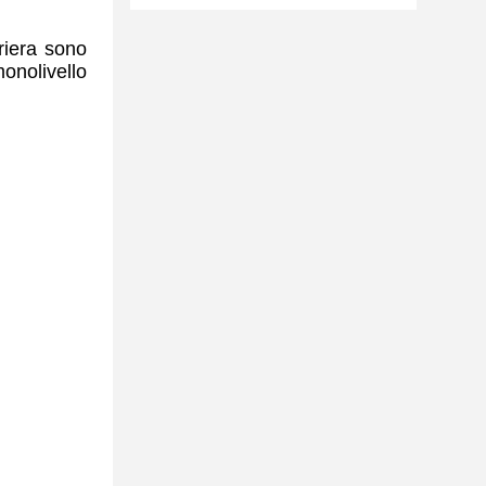
riera sono
monolivello