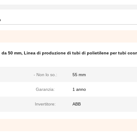
o
ne da 50 mm
,
Linea di produzione di tubi di polietilene per tubi cos
- Non lo so.:
55 mm
Garanzia:
1 anno
Invertitore:
ABB