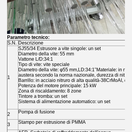
Parametro tecnico:
S.N.
Descrizione
SJ55/34 Estrusore a vite singole: un set
Diametro della vite: 55 mm
Vattone L/D:34:1
Tipo di vite: vite speciale
Diametro della vite: φ55 mm,LD:34:1"Materiale: in nitru
austera secondo la norma nazionale, durezza di nitra
1
Barrillo: in acciaio nitruro di alta qualità-38CrMoAI, d
Potenza del motore principale: 15 kW
Zona di riscaldamento: 8 zone
Tintore a tromba: un set
Sistema di alimentazione automatico: un set
Pompa di fusione
2
Stampo per estrusione di PMMA
3