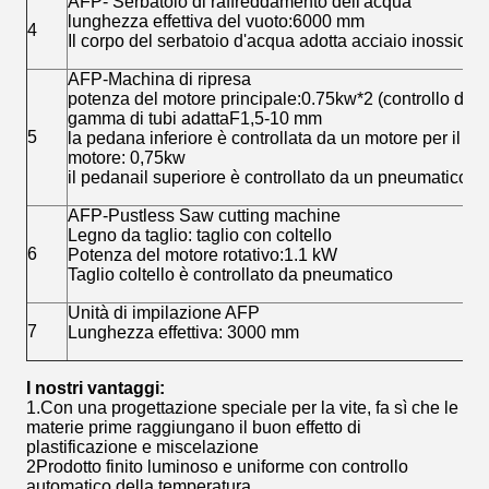
AFP- Serbatoio di raffreddamento dell'acqua
lunghezza effettiva del vuoto:6000 mm
4
Il corpo del serbatoio d'acqua adotta acciaio inossidab
AFP-Machina di ripresa
potenza del motore principale:0.75kw*2 (controllo dell'i
gamma di tubi adattaF1,5-10 mm
5
la pedana inferiore è controllata da un motore per il so
motore: 0,75kw
il pedanail superiore è controllato da un pneumatico per
AFP-Pustless Saw cutting machine
Legno da taglio: taglio con coltello
6
Potenza del motore rotativo:1.1 kW
Taglio coltello è controllato da pneumatico
Unità di impilazione AFP
7
Lunghezza effettiva: 3000 mm
I nostri vantaggi:
1.Con una progettazione speciale per la vite, fa sì che le
materie prime raggiungano il buon effetto di
plastificazione e miscelazione
2Prodotto finito luminoso e uniforme con controllo
automatico della temperatura