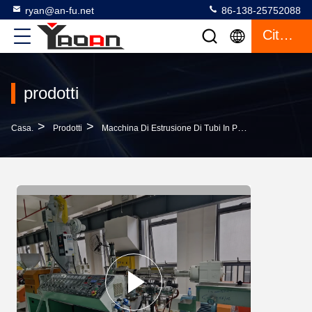
ryan@an-fu.net
86-138-25752088
Citazione
prodotti
>
>
>
Casa.
Prodotti
Macchina Di Estrusione Di Tubi In Plastica
Linea D