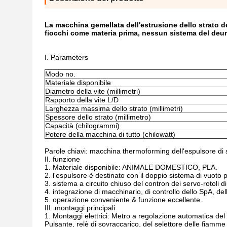
La macchina gemellata dell'estrusione dello strato de
fiocchi come materia prima, nessun sistema del deum
I. Parameters
Modo no.
Materiale disponibile
Diametro della vite (millimetri)
Rapporto della vite L/D
Larghezza massima dello strato (millimetri)
Spessore dello strato (millimetro)
Capacità (chilogrammi)
Potere della macchina di tutto (chilowatt)
Parole chiavi: macchina thermoforming dell'espulsore di 
II. funzione
1.
Materiale disponibile: ANIMALE DOMESTICO, PLA.
2. l'espulsore è destinato con il doppio sistema di vuoto
3. sistema a circuito chiuso del contron dei servo-rotoli 
4. integrazione di macchinario, di controllo dello SpA, del
5. operazione conveniente & funzione eccellente.
III. montaggi principali
1.
Montaggi elettrici: Metro a regolazione automatica del
Pulsante, relè di sovraccarico, del selettore delle fiamme 