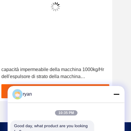
vid
capacità impermeabile della macchina 1000kg/Hr
Macc
dell'espulsore di strato della macchina
tre 
dell'estrusione dello strato di 6000mm
baga
Geomembrane
Ottieni il miglior prezzo
ryan
10:35 PM
Good day, what product are you looking 