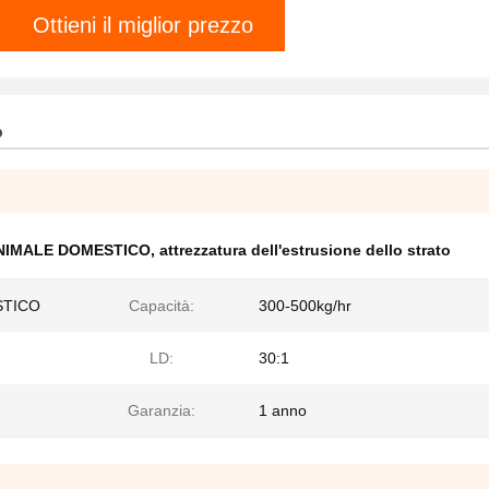
Ottieni il miglior prezzo
o
ll'ANIMALE DOMESTICO
,
attrezzatura dell'estrusione dello strato
STICO
Capacità:
300-500kg/hr
LD:
30:1
Garanzia:
1 anno