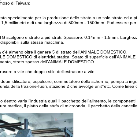
amoso di Taiwan;
ata specialmente per la produzione dello strato a un solo strato ed a più
,5 millimetri e di una larghezza di 500mm - 1500mm. Può essere per 
PETG scelgono e strato a più strati. Spessore: 0.14mm - 1.5mm. Larghe
isponibili sulla stessa macchina.
a c'è almeno oltre il genere 5 di strato dell'ANIMALE DOMESTICO.
E DOMESTICO di elettricità statica; Strato di superficie dell'ANIMALE
limento, strato spesso dell'ANIMALE DOMESTICO
trusore a vite che doppio stile dell'estrusore a vite
tore-deumidificatore, espulsore, commutatore dello schermo, pompa a ing
unità della trazione-fuori, stazione 2 che avvolge unit^etc. Come linea c
tro varia l'industria quali il pacchetto dell'alimento, le componenti 
ura medica, il piatto della stufa di microonda, il pacchetto della cancelle