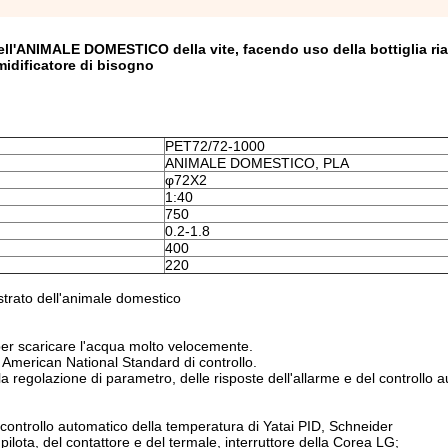
ll'ANIMALE DOMESTICO della vite, facendo uso della bottiglia riaf
idificatore di bisogno
PET72/72-1000
ANIMALE DOMESTICO, PLA
φ72X2
1:40
750
0.2-1.8
400
220
strato dell'animale domestico
 per scaricare l'acqua molto velocemente.
di American National Standard di controllo.
la regolazione di parametro, delle risposte dell'allarme e del controllo 
 controllo automatico della temperatura di Yatai PID, Schneider
pilota, del contattore e del termale, interruttore della Corea LG;