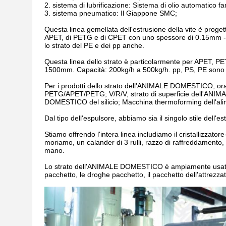
2. sistema di lubrificazione: Sistema di olio automatico f
3. sistema pneumatico: Il Giappone SMC;
Questa linea gemellata dell'estrusione della vite è progett
APET, di PETG e di CPET con uno spessore di 0.15mm - 1
lo strato del PE e dei pp anche.
Questa linea dello strato è particolarmente per APET, 
1500mm. Capacità: 200kg/h a 500kg/h. pp, PS, PE sono d
Per i prodotti dello strato dell'ANIMALE DOMESTICO, or
PETG/APET/PETG; V/R/V, strato di superficie dell'ANIMAL
DOMESTICO del silicio; Macchina thermoforming dell'a
Dal tipo dell'espulsore, abbiamo sia il singolo stile dell'es
Stiamo offrendo l'intera linea includiamo il cristallizza
moriamo, un calander di 3 rulli, razzo di raffreddamento, 
mano.
Lo strato dell'ANIMALE DOMESTICO è ampiamente usato den
pacchetto, le droghe pacchetto, il pacchetto dell'attrezzat