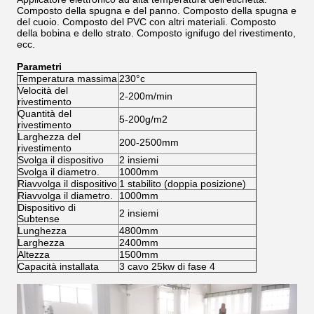
Composto della spugna e del panno. Composto della spugna e
del cuoio. Composto del PVC con altri materiali. Composto
della bobina e dello strato. Composto ignifugo del rivestimento,
ecc.
Parametri
Temperatura massima
230°c
Velocità del
2-200m/min
rivestimento
Quantità del
5-200g/m2
rivestimento
Larghezza del
200-2500mm
rivestimento
Svolga il dispositivo
2 insiemi
Svolga il diametro.
1000mm
Riavvolga il dispositivo
1 stabilito (doppia posizione)
Riavvolga il diametro.
1000mm
Dispositivo di
2 insiemi
Subtense
Lunghezza
4800mm
Larghezza
2400mm
Altezza
1500mm
Capacità installata
3 cavo 25kw di fase 4