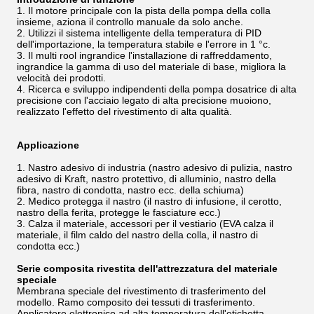
1.
Il motore principale con la pista della pompa della colla
insieme, aziona il controllo manuale da solo anche.
2.
Utilizzi il sistema intelligente della temperatura di PID
dell'importazione, la temperatura stabile e l'errore in 1 °c.
3.
Il multi rool ingrandice l'installazione di raffreddamento,
ingrandice la gamma di uso del materiale di base, migliora la
velocità dei prodotti.
4.
Ricerca e sviluppo indipendenti della pompa dosatrice di alta
precisione con l'acciaio legato di alta precisione muoiono,
realizzato l'effetto del rivestimento di alta qualità.
Applicazione
1.
Nastro adesivo di industria (nastro adesivo di pulizia, nastro
adesivo di Kraft, nastro protettivo, di alluminio, nastro della
fibra, nastro di condotta, nastro ecc. della schiuma)
2.
Medico protegga il nastro (il nastro di infusione, il cerotto,
nastro della ferita, protegge le fasciature ecc.)
3.
Calza il materiale, accessori per il vestiario (EVA calza il
materiale, il film caldo del nastro della colla, il nastro di
condotta ecc.)
Serie composita rivestita dell'attrezzatura del materiale
speciale
Membrana speciale del rivestimento di trasferimento del
modello. Ramo composito dei tessuti di trasferimento.
Applicatore elettronico ad alta temperatura dell'etichetta.