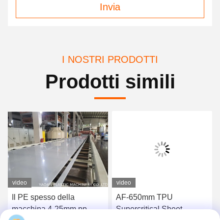
Invia
I NOSTRI PRODOTTI
Prodotti simili
video
video
Il PE spesso della
AF-650mm TPU
macchina 4-25mm pp
Supercritical Sheet