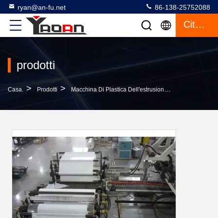
ryan@an-fu.net
86-138-25752088
Citazione
prodotti
>
>
>
Casa.
Prodotti
Macchina Di Plastica Dell'estrusione Dello Strato
M