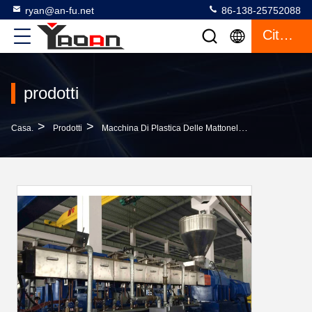
ryan@an-fu.net
86-138-25752088
Citazione
prodotti
>
>
>
Casa.
Prodotti
Macchina Di Plastica Delle Mattonelle Di Tetto
Lar