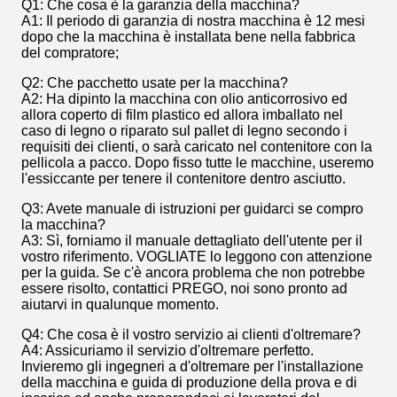
Q1: Che cosa è la garanzia della macchina?
A1: Il periodo di garanzia di nostra macchina è 12 mesi
dopo che la macchina è installata bene nella fabbrica
del compratore;
Q2: Che pacchetto usate per la macchina?
A2: Ha dipinto la macchina con olio anticorrosivo ed
allora coperto di film plastico ed allora imballato nel
caso di legno o riparato sul pallet di legno secondo i
requisiti dei clienti, o sarà caricato nel contenitore con la
pellicola a pacco. Dopo fisso tutte le macchine, useremo
l'essiccante per tenere il contenitore dentro asciutto.
Q3: Avete manuale di istruzioni per guidarci se compro
la macchina?
A3: Sì, forniamo il manuale dettagliato dell'utente per il
vostro riferimento. VOGLIATE lo leggono con attenzione
per la guida. Se c'è ancora problema che non potrebbe
essere risolto, contattici PREGO, noi sono pronto ad
aiutarvi in qualunque momento.
Q4: Che cosa è il vostro servizio ai clienti d'oltremare?
A4: Assicuriamo il servizio d'oltremare perfetto.
Invieremo gli ingegneri a d'oltremare per l'installazione
della macchina e guida di produzione della prova e di