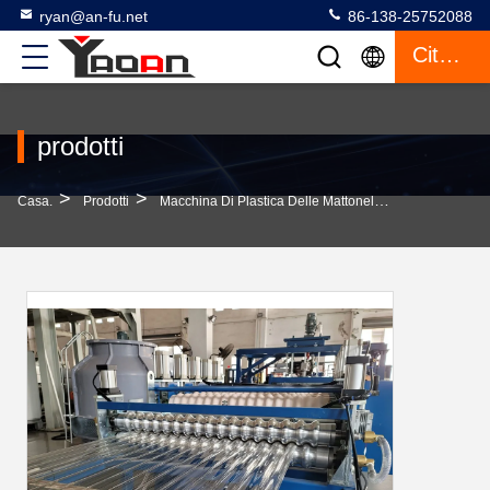
ryan@an-fu.net
86-138-25752088
Citazione
prodotti
>
>
>
Casa.
Prodotti
Macchina Di Plastica Delle Mattonelle Di Tetto
Spe