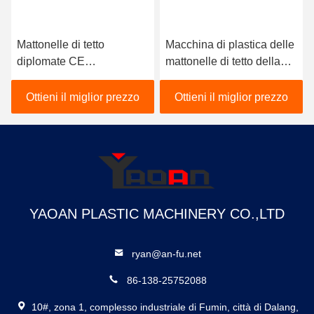
Mattonelle di tetto
Macchina di plastica delle
diplomate CE
mattonelle di tetto della
dell'ANIMALE
radura del PVC per il
DOMESTICO che fanno
motore trasparente di
Ottieni il miglior prezzo
Ottieni il miglior prezzo
macchina, macchina di
Siemens delle mattonelle
fabbricazione delle
di tetto
mattonelle di tetto
dell'ANIMALE
DOMESTICO
YAOAN PLASTIC MACHINERY CO.,LTD
ryan@an-fu.net
86-138-25752088
10#, zona 1, complesso industriale di Fumin, città di Dalang,